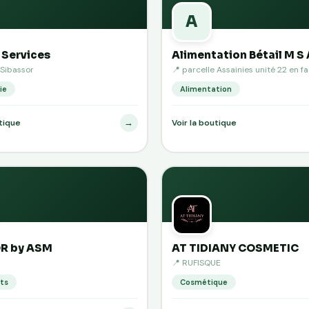
A
 Services
Alimentation Bétail M S 
/Sibassor
📍 parcelle Assainies unité 22 en fa
ie
Alimentation
→
utique
Voir la boutique
R by ASM
AT TIDIANY COSMETIC
📍 RUFISQUE
ts
Cosmétique