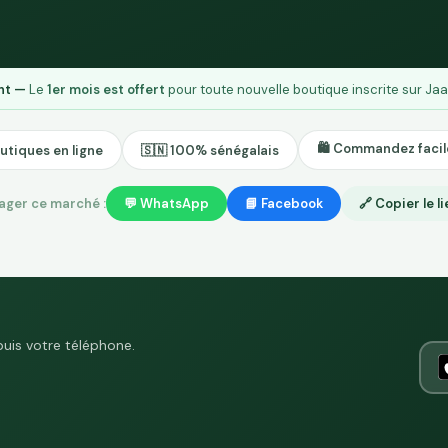
ent —
Le
1er mois est offert
pour toute nouvelle boutique inscrite sur Jaa
🛍️ Commandez faci
utiques en ligne
🇸🇳 100% sénégalais
ager ce marché :
💬 WhatsApp
📘 Facebook
🔗 Copier le l
puis votre téléphone.