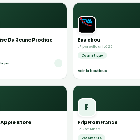
ise Du Jeune Prodige
Eva chou
📍 parcelle unité 25
Cosmétique
→
utique
Voir la boutique
F
Apple Store
FripFromFrance
📍 Zac Mbao
Vêtements