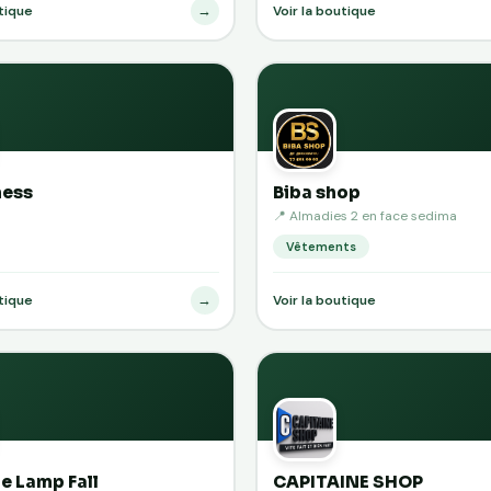
→
utique
Voir la boutique
ness
Biba shop
📍 Almadies 2 en face sedima
Vêtements
→
utique
Voir la boutique
e Lamp Fall
CAPITAINE SHOP