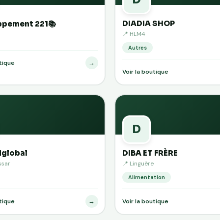
DIADIA SHOP
ppement 221📚
📍 HLM4
Autres
→
utique
Voir la boutique
D
iglobal
DIBA ET FRÈRE
ssar
📍 Linguère
Alimentation
→
utique
Voir la boutique