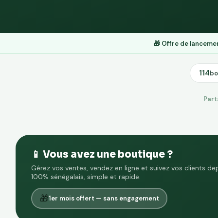
🎁 Offre de lancem
114
bo
Part
📱 Vous avez une boutique ?
Gérez vos ventes, vendez en ligne et suivez vos clients de
100% sénégalais, simple et rapide.
🎁
1er mois offert — sans engagement