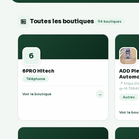
🏪
Toutes les boutiques
114 boutiques
6
6PRO Hitech
ADD Pi
Automo
Téléphonie
📍 https:/
q=14.79949
→
Voir la boutique
Autres
Voir la bo