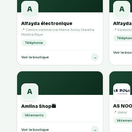
A
A
Alfayda électronique
Alfayda
📍 Centre commercial Mame Astou Diankha
📍 Kaolack
Medina Baye
Téléphon
Téléphonie
Voir la bo
→
Voir la boutique
A
AS NOO
Amiina Shop🛍️
📍 dakar
Vêtements
Vêtemen
→
Voir la boutique