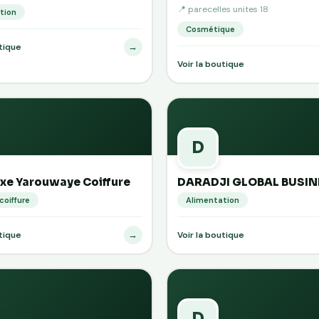
📍 parecelles unites 18
tion
Cosmétique
→
utique
Voir la boutique
D
xe Yarouwaye Coiffure
DARADJI GLOBAL BUSIN
coiffure
Alimentation
→
utique
Voir la boutique
D