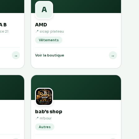
A
A B
AMD
ce 21
📍 sicap plateau
Vêtements
→
→
Voir la boutique
bab's shop
📍 m'bour
Autres