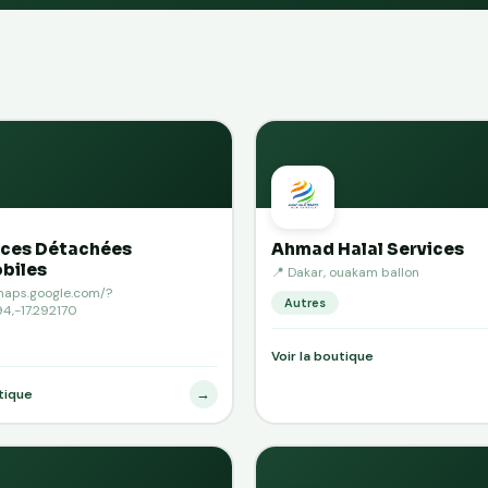
eces Détachées
Ahmad Halal Services
biles
📍 Dakar, ouakam ballon
/maps.google.com/?
Autres
4,-17.292170
Voir la boutique
→
utique