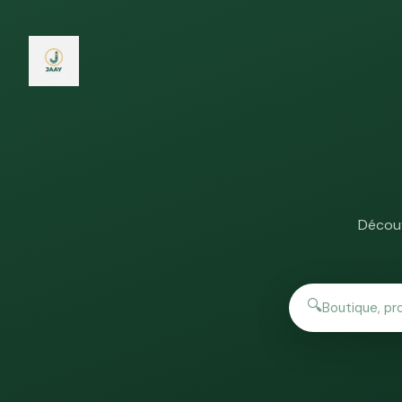
Découv
🔍