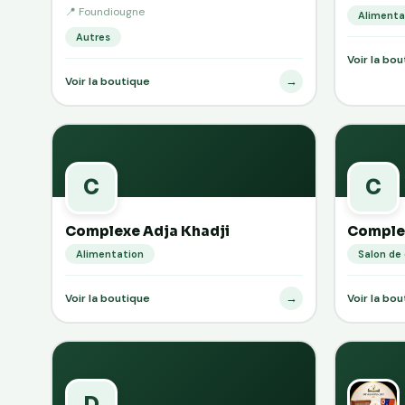
📍 Foundiougne
Alimenta
Autres
Voir la bo
→
Voir la boutique
C
C
Complexe Adja Khadji
Comple
Alimentation
Salon de 
→
Voir la boutique
Voir la bo
D