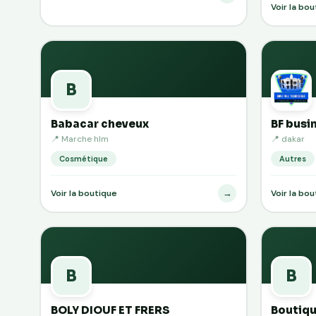
Voir la bo
B
Babacar cheveux
BF busi
📍 Marche hlm
📍 dakar
Cosmétique
Autres
→
Voir la boutique
Voir la bo
B
B
BOLY DIOUF ET FRERS
Boutiqu