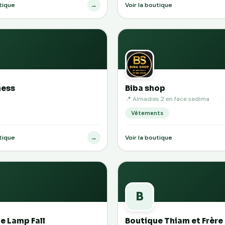
→
utique
Voir la boutique
ness
Biba shop
📍 Almadies 2 en face sedima
Vêtements
→
utique
Voir la boutique
B
e Lamp Fall
Boutique Thiam et Frère