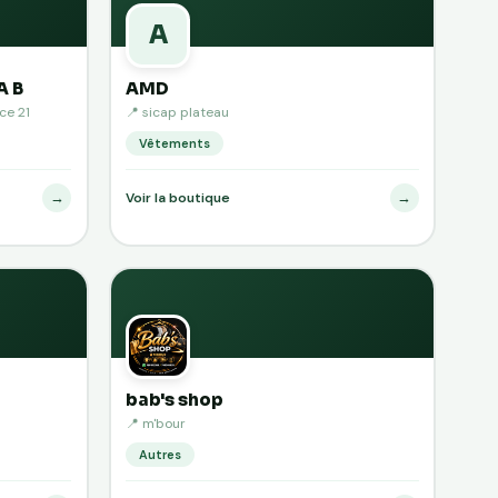
A
A B
AMD
ce 21
📍 sicap plateau
Vêtements
→
→
Voir la boutique
bab's shop
📍 m'bour
Autres