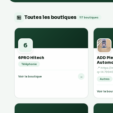
🏪
Toutes les boutiques
117 boutiques
6
6PRO Hitech
ADD Pi
Automo
Téléphonie
📍 https:/
q=14.79949
→
Voir la boutique
Autres
Voir la bo