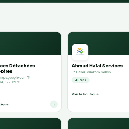
eces Détachées
Ahmad Halal Services
biles
📍 Dakar, ouakam ballon
/maps.google.com/?
Autres
4,-17.292170
Voir la boutique
→
utique