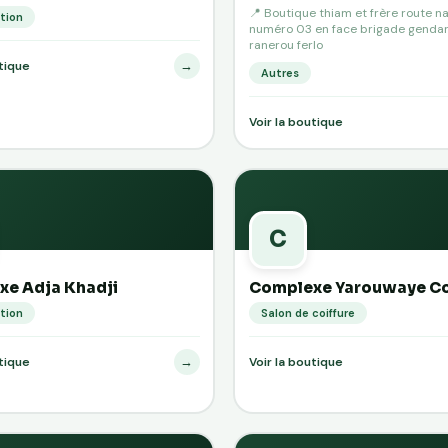
📍 Boutique thiam et frère route na
tion
numéro 03 en face brigade genda
ranerou ferlo
→
utique
Autres
Voir la boutique
C
e Adja Khadji
Complexe Yarouwaye Co
tion
Salon de coiffure
→
utique
Voir la boutique