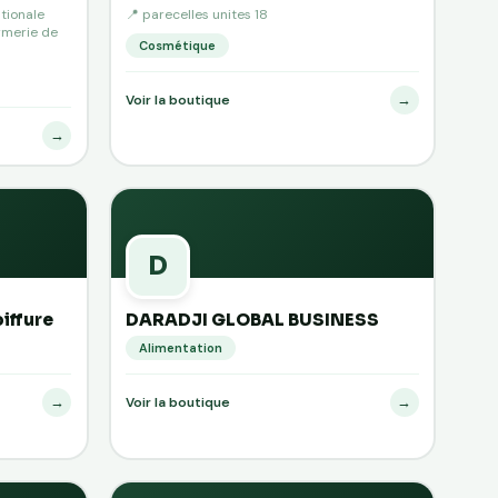
tionale
📍 parecelles unites 18
rmerie de
Cosmétique
→
Voir la boutique
→
D
iffure
DARADJI GLOBAL BUSINESS
Alimentation
→
→
Voir la boutique