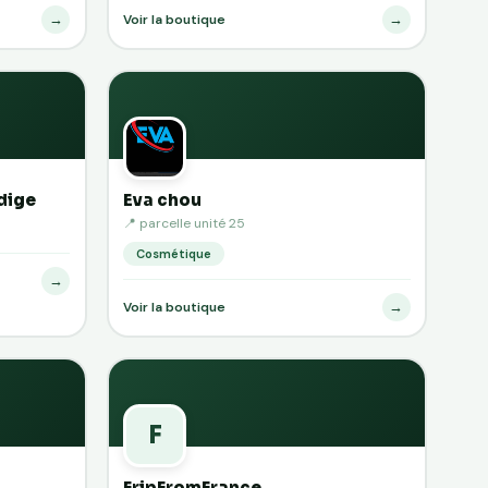
→
→
Voir la boutique
dige
Eva chou
📍 parcelle unité 25
Cosmétique
→
→
Voir la boutique
F
FripFromFrance