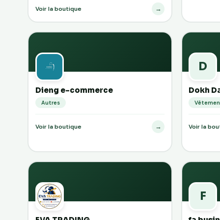
→
Voir la boutique
D
Dieng e-commerce
Dokh Da
Autres
Vêtemen
→
Voir la boutique
Voir la bo
F
EVA TRADING
fa busi