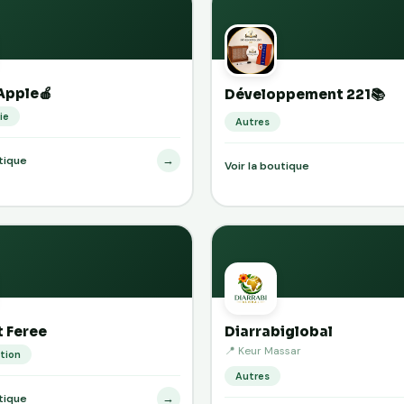
Apple🍎
Développement 221📚
ie
Autres
→
utique
Voir la boutique
t Feree
Diarrabiglobal
📍 Keur Massar
tion
Autres
→
utique