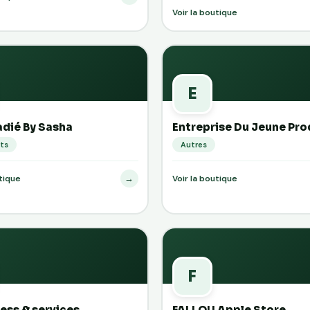
Voir la boutique
E
dié By Sasha
Entreprise Du Jeune Pro
ts
Autres
→
utique
Voir la boutique
F
ness & services
FALLOU Apple Store