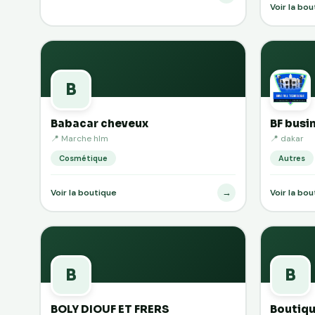
Voir la bo
B
Babacar cheveux
BF busi
📍 Marche hlm
📍 dakar
Cosmétique
Autres
→
Voir la boutique
Voir la bo
B
B
BOLY DIOUF ET FRERS
Boutiqu