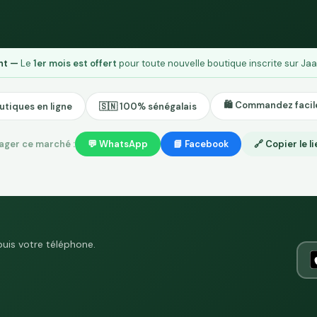
ent —
Le
1er mois est offert
pour toute nouvelle boutique inscrite sur Jaa
🛍️ Commandez faci
utiques en ligne
🇸🇳 100% sénégalais
ager ce marché :
💬 WhatsApp
📘 Facebook
🔗 Copier le l
puis votre téléphone.