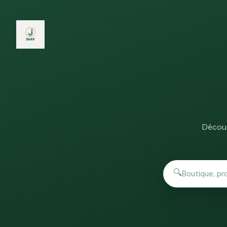
Découv
🔍