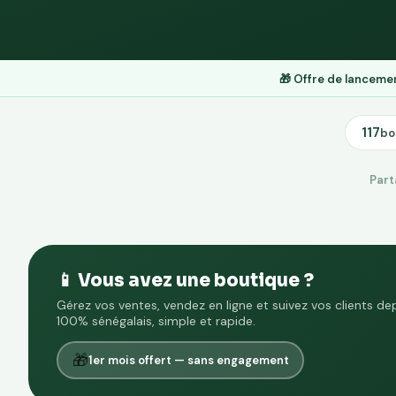
🎁 Offre de lancem
117
bo
Part
📱 Vous avez une boutique ?
Gérez vos ventes, vendez en ligne et suivez vos clients de
100% sénégalais, simple et rapide.
🎁
1er mois offert — sans engagement