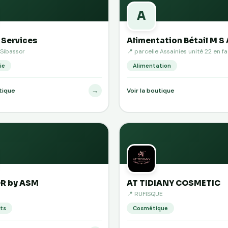
A
 Services
Alimentation Bétail M S 
/Sibassor
📍 parcelle Assainies unité 22 en fa
ie
Alimentation
→
utique
Voir la boutique
R by ASM
AT TIDIANY COSMETIC
📍 RUFISQUE
ts
Cosmétique