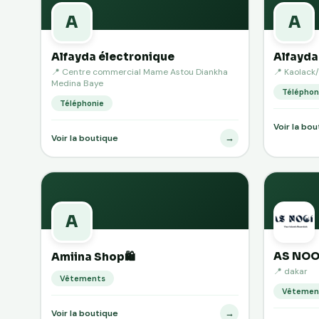
A
A
Alfayda électronique
Alfayda
📍 Centre commercial Mame Astou Diankha
📍 Kaolack
Medina Baye
Téléphon
Téléphonie
Voir la bo
→
Voir la boutique
A
AS NOO
Amiina Shop🛍️
📍 dakar
Vêtements
Vêtemen
→
Voir la boutique