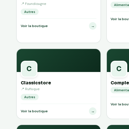
📍 Foundiougne
Alimenta
Autres
Voir la bo
→
Voir la boutique
C
C
Classicstore
Complex
📍 Rufisque
Alimenta
Autres
Voir la bo
→
Voir la boutique