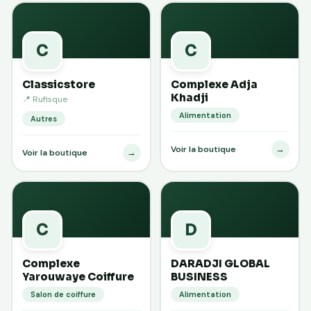
C
C
Classicstore
Complexe Adja
Khadji
📍 Rufisque
Alimentation
Autres
→
Voir la boutique
→
Voir la boutique
C
D
Complexe
DARADJI GLOBAL
Yarouwaye Coiffure
BUSINESS
Salon de coiffure
Alimentation