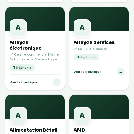
A
A
Alfayda
Alfayda Services
électronique
📍 Kaolack/Sibassor
📍 Centre commercial Mame
Téléphonie
Astou Diankha Medina Baye
Téléphonie
→
Voir la boutique
→
Voir la boutique
A
A
Alimentation Bétail
AMD