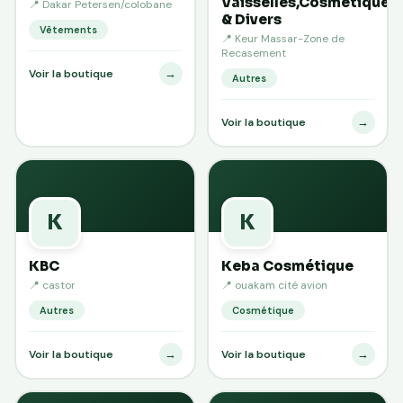
Vaisselles,Cosmétiques
📍 Dakar Petersen/colobane
& Divers
Vêtements
📍 Keur Massar-Zone de
Recasement
→
Voir la boutique
Autres
→
Voir la boutique
K
K
KBC
Keba Cosmétique
📍 castor
📍 ouakam cité avion
Autres
Cosmétique
→
→
Voir la boutique
Voir la boutique