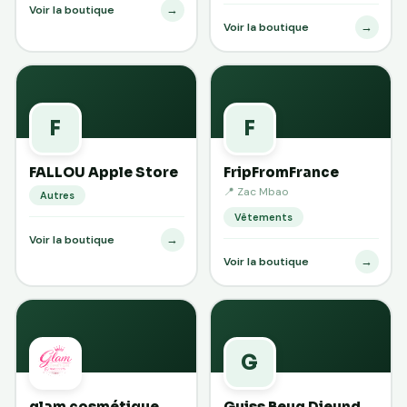
→
Voir la boutique
→
Voir la boutique
F
F
FALLOU Apple Store
FripFromFrance
📍 Zac Mbao
Autres
Vêtements
→
Voir la boutique
→
Voir la boutique
G
glam cosmétique
Guiss Beug Dieund