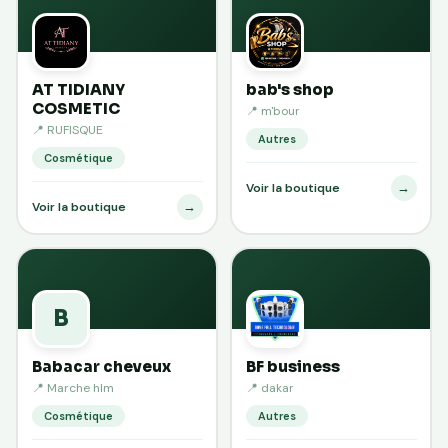
AT TIDIANY
bab's shop
COSMETIC
📍 m'bour
📍 RUFISQUE
Autres
Cosmétique
→
Voir la boutique
→
Voir la boutique
B
Babacar cheveux
BF business
📍 Marche hlm
📍 dakar
Cosmétique
Autres