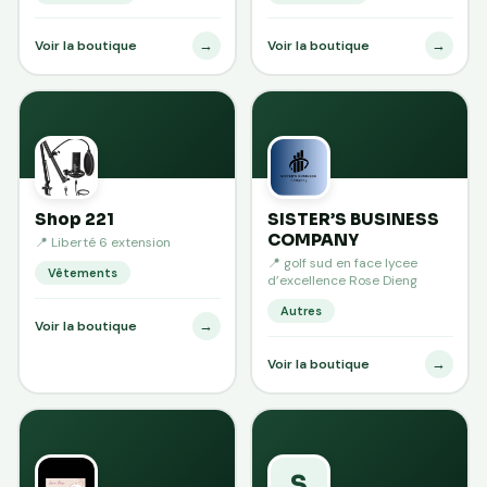
→
→
Voir la boutique
Voir la boutique
Shop 221
SISTER’S BUSINESS
COMPANY
📍 Liberté 6 extension
📍 golf sud en face lycee
Vêtements
d’excellence Rose Dieng
Autres
→
Voir la boutique
→
Voir la boutique
S