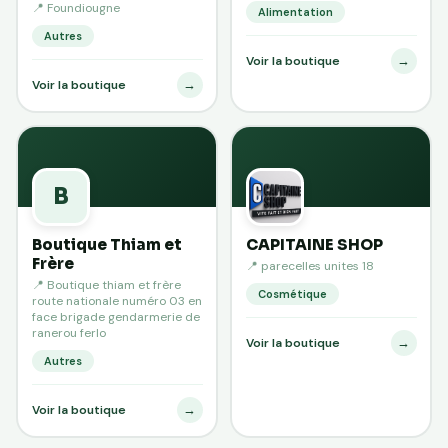
📍 Foundiougne
Alimentation
Autres
→
Voir la boutique
→
Voir la boutique
B
Boutique Thiam et
CAPITAINE SHOP
Frère
📍 parecelles unites 18
📍 Boutique thiam et frère
Cosmétique
route nationale numéro 03 en
face brigade gendarmerie de
ranerou ferlo
→
Voir la boutique
Autres
→
Voir la boutique