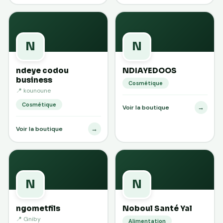
N
N
ndeye codou
NDIAYEDOOS
business
Cosmétique
📍 kounoune
Cosmétique
→
Voir la boutique
→
Voir la boutique
N
N
ngometfils
Noboul Santé Yal
📍 Gniby
Alimentation