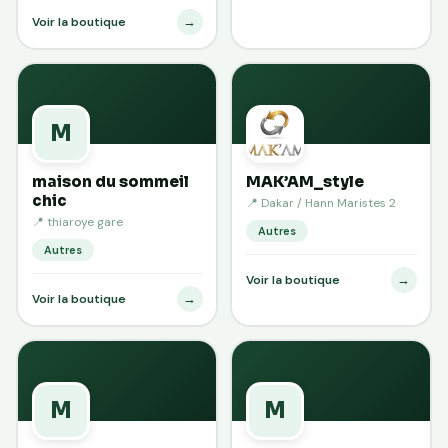
→
Voir la boutique
M
maison du sommeil
MAK’AM_style
chic
📍 Dakar / Hann Maristes 2
📍 thiaroye gare
Autres
Autres
→
Voir la boutique
→
Voir la boutique
M
M