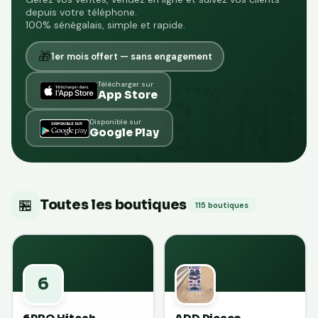
depuis votre téléphone.
100% sénégalais, simple et rapide.
🎁
1er mois offert — sans engagement
Télécharger sur
App Store
Disponible sur
Google Play
🏪
Toutes les boutiques
115 boutiques
6