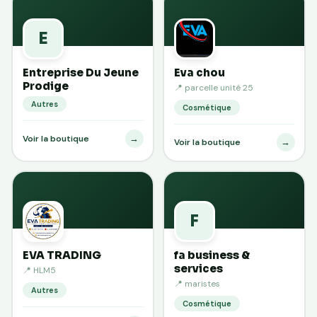
E
Entreprise Du Jeune
Eva chou
Prodige
📍 parcelle unité 25
Autres
Cosmétique
→
Voir la boutique
→
Voir la boutique
F
EVA TRADING
fa business &
services
📍 HLM5
📍 maristes
Autres
Cosmétique