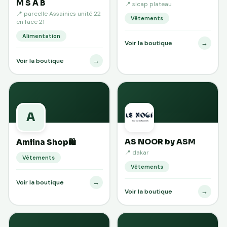
M S A B
📍 sicap plateau
📍 parcelle Assainies unité 22
Vêtements
en face 21
Alimentation
→
Voir la boutique
→
Voir la boutique
A
AS NOOR by ASM
Amiina Shop🛍️
📍 dakar
Vêtements
Vêtements
→
Voir la boutique
→
Voir la boutique