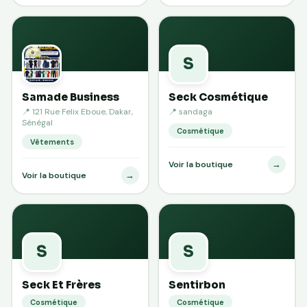
S
Samade Business
Seck Cosmétique
📍 121 Rue Felix Eboue, Dakar,
📍 sandaga
Sénégal
Cosmétique
Vêtements
→
Voir la boutique
→
Voir la boutique
S
S
Seck Et Frères
Sentirbon
Cosmétique
Cosmétique