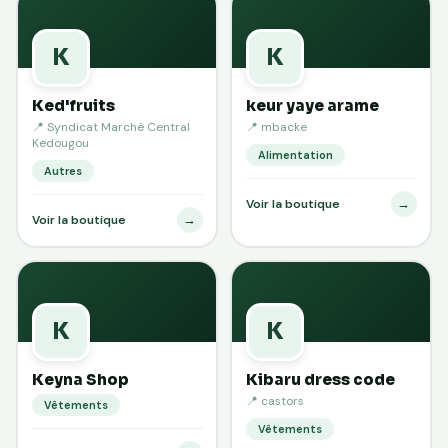
K
K
Ked'fruits
keur yaye arame
📍 Syndicat Marché Central
📍 mbacke
Kedougou
Alimentation
Autres
→
Voir la boutique
→
Voir la boutique
K
K
Keyna Shop
Kibaru dress code
📍 castors
Vêtements
Vêtements