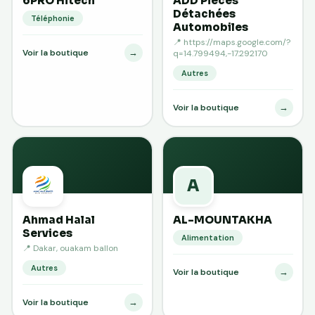
6PRO Hitech
ADD Pieces
Détachées
Téléphonie
Automobiles
📍 https://maps.google.com/?
→
Voir la boutique
q=14.799494,-17.292170
Autres
→
Voir la boutique
A
Ahmad Halal
AL-MOUNTAKHA
Services
Alimentation
📍 Dakar, ouakam ballon
Autres
→
Voir la boutique
→
Voir la boutique