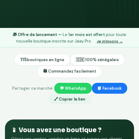
🛍
🎁 Offre de lancement —
Le
1er mois est offert
pour toute
nouvelle boutique inscrite sur Jaay Pro.
Je m'inscris →
115
boutiques en ligne
🇸🇳 100% sénégalais
🛍️ Commandez facilement
Partager ce marché :
💬 WhatsApp
📘 Facebook
🔗 Copier le lien
📱 Vous avez une boutique ?
Gérez vos ventes, vendez en ligne et suivez vos clients