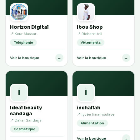
Horizon Digital
Ibou Shop
📍 Keur Massar
📍 Richard toll
Téléphonie
Vêtements
→
→
Voir la boutique
Voir la boutique
I
I
Ideal beauty
inchallah
sandaga
📍 lycée limamoulaye
📍 Dakar Sandaga
Alimentation
Cosmétique
→
Voir la boutique